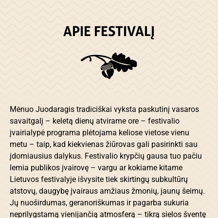
APIE FESTIVALĮ
Mėnuo Juodaragis tradiciškai vyksta paskutinį vasaros
savaitgalį – keletą dienų atvirame ore – festivalio
įvairialypė programa plėtojama keliose vietose vienu
metu – taip, kad kiekvienas žiūrovas gali pasirinkti sau
įdomiausius dalykus. Festivalio krypčių gausa tuo pačiu
lemia publikos įvairovę – vargu ar kokiame kitame
Lietuvos festivalyje išvysite tiek skirtingų subkultūrų
atstovų, daugybę įvairaus amžiaus žmonių, jaunų šeimų.
Jų nuoširdumas, geranoriškumas ir pagarba sukuria
neprilygstamą vienijančią atmosferą – tikrą sielos šventę