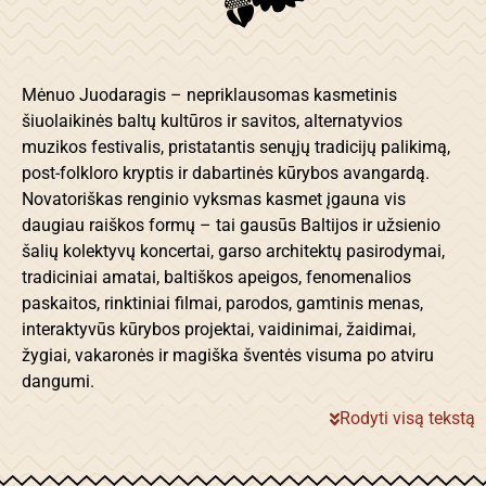
Mėnuo Juodaragis – nepriklausomas kasmetinis
šiuolaikinės baltų kultūros ir savitos, alternatyvios
muzikos festivalis, pristatantis senųjų tradicijų palikimą,
post-folkloro kryptis ir dabartinės kūrybos avangardą.
Novatoriškas renginio vyksmas kasmet įgauna vis
daugiau raiškos formų – tai gausūs Baltijos ir užsienio
šalių kolektyvų koncertai, garso architektų pasirodymai,
tradiciniai amatai, baltiškos apeigos, fenomenalios
paskaitos, rinktiniai filmai, parodos, gamtinis menas,
interaktyvūs kūrybos projektai, vaidinimai, žaidimai,
žygiai, vakaronės ir magiška šventės visuma po atviru
dangumi.
Rodyti visą tekstą