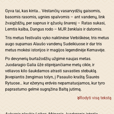
Gyva tai, kas kinta… Vėstančių vasarvydžių gaisomis,
basomis rasomis, ugnies spalvomis – ant vandenų, link
žvaigždžių, per sapnus ir ąžuolų šnaresį – Ratas sukasi,
Lemtis kalba, Dangus rodo – MJR ženklais ir datomis.
Tris metus festivalis vyko naktinėse Verbiškėse, tris metus
augo supamas Alaušo vandenų Sudeikiuose ir dar tris
metus mokėsi istorijos ir magijos legendinėje Kernavėje.
Po devynerių burtažodžių užgimė naujas metas.
Juodaragio Galia ūžė stiprėjančiame metų cikle, ir
vėliavos kilo šaukdamos atrasti savasties stebuklą.
Įkvepiantis žengimas tolyn, į Pasaulio kraštą Šiaurės
Rytuose… kur ežerynų erdvės nepamatuojamos, kur tyro
paprastumo gelmė sugrąžina Baltą jutimą.
Rodyti visą tekstą