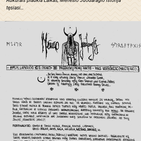
Aukurais plaukia Laikas, Mėnesio Juodaragio istorija
tęsiasi…