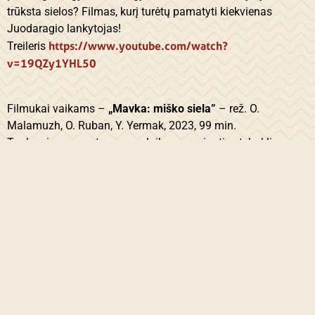
trūksta sielos? Filmas, kurį turėtų pamatyti kiekvienas
Juodaragio lankytojas!
https://www.youtube.com/watch?
Treileris
v=19QZy1YHL50
Filmukai vaikams –
„Mavka: miško siela”
– rež. O.
Malamuzh, O. Ruban, Y. Yermak, 2023, 99 min.
Tankus ir nuo neatmenamų laikų gyvuojantis stebuklingas
miškas niekada neįsileido jokio žmogaus. Gretimo kaimo
žmonės nuo jo laikėsi nuošalyje – manė, kad šis
paslaptingas miškas yra pavojingas. Ir staiga įvyko
stebuklas – Mavka, viena iš tų miško būtybių ir Lukas,
paprastas medine fleita grojantis žmogus, įsimyli vienas
kitą. Tačiau jų pasauliai visada kariavo vienas prieš kitą…
Nuostabi ukrainiečių animacinė istorija mažiesiems
festivalio lankytojams ir miško gynėjams!
https://www.youtube.com/watch?
Treileris:
v=GXaMT5pX12w