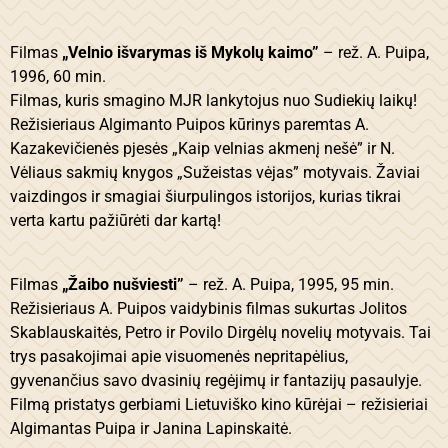
Filmas
„Velnio išvarymas iš Mykolų kaimo”
– rež. A. Puipa,
1996, 60 min.
Filmas, kuris smagino MJR lankytojus nuo Sudiekių laikų!
Režisieriaus Algimanto Puipos kūrinys paremtas A.
Kazakevičienės pjesės „Kaip velnias akmenį nešė” ir N.
Vėliaus sakmių knygos „Sužeistas vėjas” motyvais. Žaviai
vaizdingos ir smagiai šiurpulingos istorijos, kurias tikrai
verta kartu pažiūrėti dar kartą!
Filmas
„Žaibo nušviesti”
– rež. A. Puipa, 1995, 95 min.
Režisieriaus A. Puipos vaidybinis filmas sukurtas Jolitos
Skablauskaitės, Petro ir Povilo Dirgėlų novelių motyvais. Tai
trys pasakojimai apie visuomenės nepritapėlius,
gyvenančius savo dvasinių regėjimų ir fantazijų pasaulyje.
Filmą pristatys gerbiami Lietuviško kino kūrėjai – režisieriai
Algimantas Puipa ir Janina Lapinskaitė.