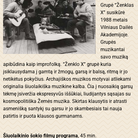
Grupė “Ženklas
X” susikūrė
1988 metais
Vilniaus Dailės
Akademijoje.
Grupės
muzikantai
savo muziką
apibūdina kaip improfolką. “Ženklo X” grupė kuria
įsiklausydama į gamtą ir žmogų, garsą ir balsą, ritmą ir jo
netikėtus pokyčius. Archajiškos muzikos motyvai atliekami
originalia šiuolaikiška muzikine kalba. Čia į nuosaikią garsų
tėkmę įsiveržia ekspresyvūs iššūkiai, liudijantys sąsajas su
kosmopolitiška Žemės muzika. Skirtas klausytis ir atrasti
asmenišką santykį su garsu ir jo skambesiais tai nauja
patirtis ir puota klausos gurmanams.
Šiuolaikinio šokio filmų programa
, 45 min.