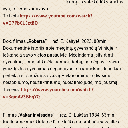
terorą̨ jis sutelkė̇ tūkstančius
vyrų ir jiems vadovavo.
https://www.youtube.com/watch?
Treileris
v=Q7PbCUJztBQ
Dok. filmas
„Roberta”
– rež. E. Kairytė, 2023, 80min.
Dokumentinė istorija apie merginą, gyvenančią Vilniuje ir
ieškančią savo vietos pasaulyje. Mėgindama įsitvirtinti
gyvenime, ji nuolat keičia namus, darbą, pomėgius ir savo
įvaizdį. Jos gyvenimas nepastovus ir chaotiškas. Ji puikiai
perteikia šio amžiaus dvasią – ekonominio ir dvasinio
nestabilumo, neužtikrintumo, nuolatinio judėjimo jausmą.
https://www.youtube.com/watch?
Treileris:
v=BqmAV3BhqYQ
Filmas
„Vakar ir visados”
– rež. G. Lukšas,1984, 63min.
Kultiniame muzikiniame filme ieškoma tautinės savasties