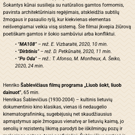
Šokantys kūnai susilieja su natūralios gamtos formomis,
pavirsta architektūriniais regėjimais, atskleidžia subtilų
žmogaus ir pasaulio ryšį, kur kiekvienas elementas
neišvengiamai veikia visą sistemą. Šie filmai įkvepia žiūrovą
poetiškam gamtos ir šokio sambūviui arba konfliktui.
• “
MA108
” – rež. E. Vizbaraitė, 2020, 10 min.
• “
Dirbtinis
” – rež. D. Petkūnaitė, 2020, 11 min.
• “
Po Oda
” – rež.: T. Afonso, M. Monfreux, A. Šeiko,
2020, 24 min.
Henriko
Šablevičiaus filmų programa
„Liuob šokt, liuob
dainuot”
, 65 min.
Henrikas Šablevičius (1930-2004) – kultinis lietuvių
dokumentinio kino klasikas, vienas iš nedaugelio
kinematografininkų, sugebėjusių net skaudžiausius
apmąstymus apie žmogaus vienatvę ar lietuvių kaimą, jo
senolių ir rezistentų likimą parodyti be iškilmingų pozų ir