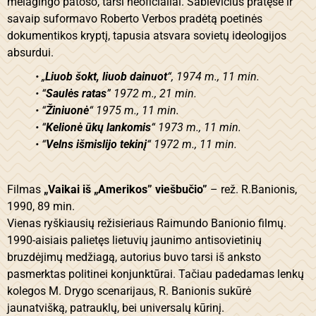
melagingo patoso, tarsi neoficialiai. Šablevičius pratęsė ir
savaip suformavo Roberto Verbos pradėtą poetinės
dokumentikos kryptį, tapusia atsvara sovietų ideologijos
absurdui.
• „
Liuob šokt, liuob dainuot
“, 1974 m., 11 min.
• “
Saulės ratas
” 1972 m., 21 min.
• “
Žiniuonė
“ 1975 m., 11 min.
• “
Kelionė ūkų lankomis
“ 1973 m., 11 min.
• “
Velns išmislijo tekinį
“ 1972 m., 11 min.
Filmas
„Vaikai iš „Amerikos” viešbučio”
– rež. R.Banionis,
1990, 89 min.
Vienas ryškiausių režisieriaus Raimundo Banionio filmų.
1990-aisiais palietęs lietuvių jaunimo antisovietinių
bruzdėjimų medžiagą, autorius buvo tarsi iš anksto
pasmerktas politinei konjunktūrai. Tačiau padedamas lenkų
kolegos M. Drygo scenarijaus, R. Banionis sukūrė
jaunatvišką, patrauklų, bei universalų kūrinį.