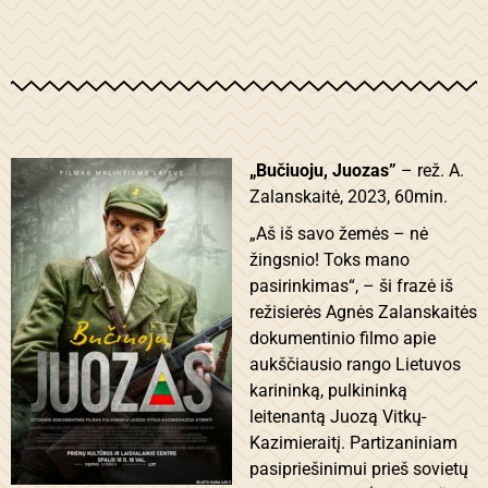
„Bučiuoju, Juozas”
– rež. A.
Zalanskaitė, 2023, 60min.
„Aš iš savo žemės – nė
žingsnio! Toks mano
pasirinkimas“, – ši frazė iš
režisierės Agnės Zalanskaitės
dokumentinio filmo apie
aukščiausio rango Lietuvos
karininką, pulkininką
leitenantą Juozą Vitkų-
Kazimieraitį. Partizaniniam
pasipriešinimui prieš sovietų