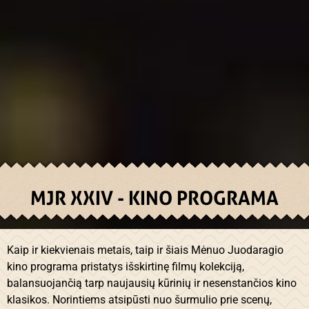
MJR XXIV - KINO PROGRAMA
Kaip ir kiekvienais metais, taip ir šiais Mėnuo Juodaragio
kino programa pristatys išskirtinę filmų kolekciją,
balansuojančią tarp naujausių kūrinių ir nesenstančios kino
klasikos. Norintiems atsipūsti nuo šurmulio prie scenų,