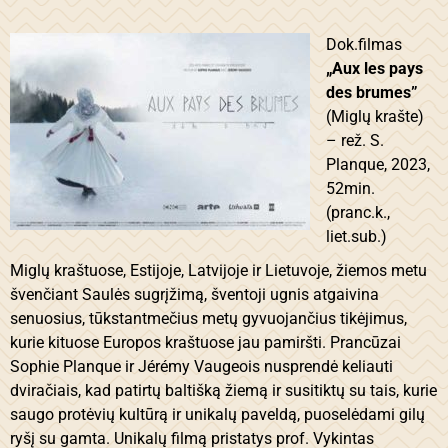
Dok.filmas
„Aux les pays
des brumes”
(Miglų krašte)
– rež. S.
Planque, 2023,
52min.
(pranc.k.,
liet.sub.)
Miglų kraštuose, Estijoje, Latvijoje ir Lietuvoje, žiemos metu
švenčiant Saulės sugrįžimą, šventoji ugnis atgaivina
senuosius, tūkstantmečius metų gyvuojančius tikėjimus,
kurie kituose Europos kraštuose jau pamiršti. Prancūzai
Sophie Planque ir Jérémy Vaugeois nusprendė keliauti
dviračiais, kad patirtų baltišką žiemą ir susitiktų su tais, kurie
saugo protėvių kultūrą ir unikalų paveldą, puoselėdami gilų
ryšį su gamta. Unikalų filmą pristatys prof. Vykintas