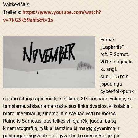
Vaitkevičius.
https://www.youtube.com/watch?
Treileris:
v=7kG3kS9ahfs&t=1s
Filmas
„Lapkritis”
–
rež. R.Sarnet,
2017, originalo
k., angl.
sub.,115 min.
Įspūdinga
cyber-folk-punk
siaubo istorija apie meilę ir išlikimą XIX amžiaus Estijoje, kur
tamsiame, atšiauriame krašte susitinka dvasios, vilkolakiai,
marai ir velniai. Ir, žinoma, itin savitas estų humoras.
Raineris Sarnetas, pasitelkęs viliojančią juodai baltą
kinematografiją, ryškiai įamžina šį margą gyvenimą ir
pastangas išgyventi – ar gyvastis ko nors verta, jei jai