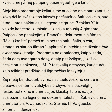
kviečiame į Žinių palapinę pasimėgauti geru kinu!
Šioje kino programoje keliausime nuo kino apie partizanus ir
kovą dėl laisvės iki tos laisvės priešaušrio, Baltijos kelio, nuo
atnaujintos pažinties su legendine grupe “Ženklas X” ir jų
vaizdo koncerto iki mistinių, klasika tapusių Algimanto
Puipos kino pasakojimų. Prancūzų dokumentinis filmas
“Miglų krašte” perneš mus per tris baltų šalis, o estų
smagaus siaubo filmas “Lapkritis” nustebins neįtikėtina
folk-
cyber-punk
istorija! Programa naktibaldoms, kaip visada,
žada gerą avangardo dozę, o taip pat žvilgsnį į iki šiol
neskelbtus ankstyvųjų MJR festivalių archyvus, kurie turėtų
kaip reikiant pradžiuginti ilgamečius lankytojus.
Šių metų bendradarbiavimas su Lietuvos kino centru ir
Lietuvos centriniu valstybės archyvu leis pažvelgti į
restauruotą kino ir animacijos klasiką, taip iš naujo
susipažinti su legendiniu dokumentalistu H. Šablevičiumi ar
animatoriais A. Janausku, Z. Šteiniu, H. Vaigausku ir,
žinoma, I. Bereznicku.