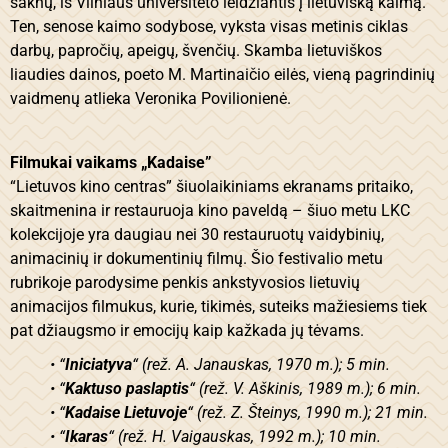
šaknų, iš Vilniaus universiteto leidžiantis į lietuvišką kaimą.
Ten, senose kaimo sodybose, vyksta visas metinis ciklas
darbų, papročių, apeigų, švenčių. Skamba lietuviškos
liaudies dainos, poeto M. Martinaičio eilės, vieną pagrindinių
vaidmenų atlieka Veronika Povilionienė.
Filmukai vaikams „Kadaise”
“Lietuvos kino centras” šiuolaikiniams ekranams pritaiko,
skaitmenina ir restauruoja kino paveldą – šiuo metu LKC
kolekcijoje yra daugiau nei 30 restauruotų vaidybinių,
animacinių ir dokumentinių filmų. Šio festivalio metu
rubrikoje parodysime penkis ankstyvosios lietuvių
animacijos filmukus, kurie, tikimės, suteiks mažiesiems tiek
pat džiaugsmo ir emocijų kaip kažkada jų tėvams.
• “
Iniciatyva
“ (rež. A. Janauskas, 1970 m.); 5 min.
• “
Kaktuso paslaptis
“ (rež. V. Aškinis, 1989 m.); 6 min.
• “
Kadaise Lietuvoje
“ (rež. Z. Šteinys, 1990 m.); 21 min.
• “
Ikaras
“ (rež. H. Vaigauskas, 1992 m.); 10 min.