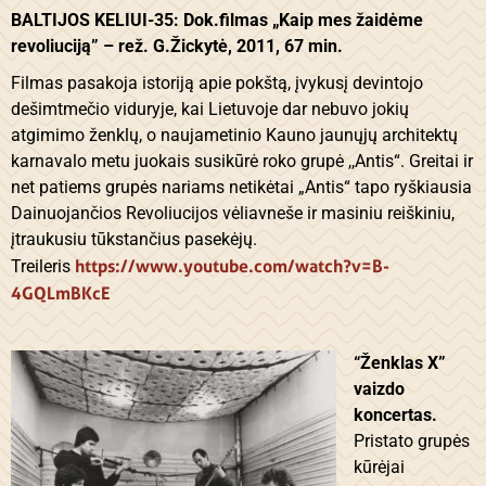
BALTIJOS KELIUI-35: Dok.filmas „Kaip mes žaidėme
revoliuciją” – rež. G.Žickytė, 2011, 67 min.
Filmas pasakoja istoriją apie pokštą, įvykusį devintojo
dešimtmečio viduryje, kai Lietuvoje dar nebuvo jokių
atgimimo ženklų, o naujametinio Kauno jaunųjų architektų
karnavalo metu juokais susikūrė roko grupė ,,Antis“. Greitai ir
net patiems grupės nariams netikėtai „Antis“ tapo ryškiausia
Dainuojančios Revoliucijos vėliavneše ir masiniu reiškiniu,
įtraukusiu tūkstančius pasekėjų.
https://www.youtube.com/watch?v=B-
Treileris
4GQLmBKcE
“Ženklas X”
vaizdo
koncertas.
Pristato grupės
kūrėjai