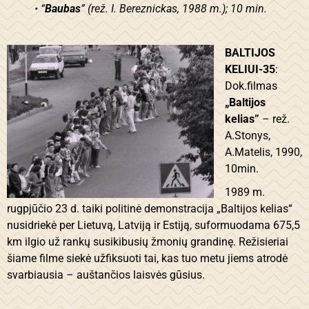
• “
Baubas
” (rež. I. Bereznickas, 1988 m.); 10 min.
BALTIJOS
KELIUI-35
:
Dok.filmas
„Baltijos
kelias”
– rež.
A.Stonys,
A.Matelis, 1990,
10min.
1989 m.
rugpjūčio 23 d. taiki politinė demonstracija „Baltijos kelias“
nusidriekė per Lietuvą, Latviją ir Estiją, suformuodama 675,5
km ilgio už rankų susikibusių žmonių grandinę. Režisieriai
šiame filme siekė užfiksuoti tai, kas tuo metu jiems atrodė
svarbiausia – auštančios laisvės gūsius.