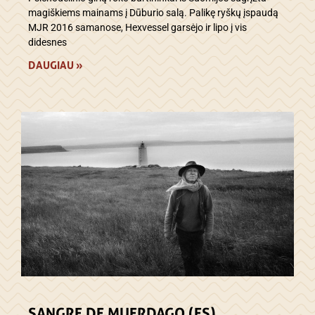
magiškiems mainams į Dūburio salą. Palikę ryškų įspaudą
MJR 2016 samanose, Hexvessel garsėjo ir lipo į vis
didesnes
DAUGIAU »
SANGRE DE MUERDAGO (ES)