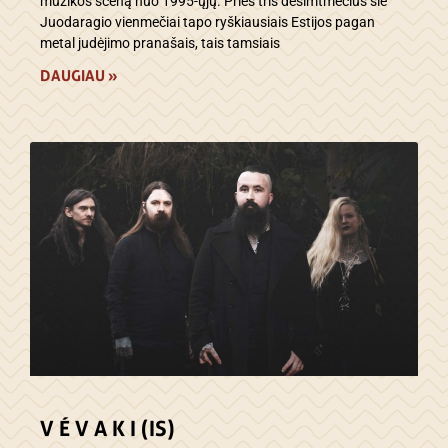
muzikos sceną nuo 1995-ųjų. Prieš tris dešimtmečius šie
Juodaragio vienmečiai tapo ryškiausiais Estijos pagan
metal judėjimo pranašais, tais tamsiais
DAUGIAU »
V É V A K I (IS)