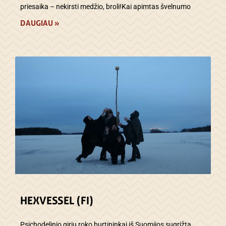
priesaika – nekirsti medžio, broli!Kai apimtas švelnumo
DAUGIAU »
HEXVESSEL (FI)
Psichodelinio girių roko burtininkai iš Suomijos sugrįžta