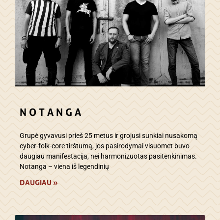
N O T A N G A
Grupė gyvavusi prieš 25 metus ir grojusi sunkiai nusakomą
cyber-folk-core tirštumą, jos pasirodymai visuomet buvo
daugiau manifestacija, nei harmonizuotas pasitenkinimas.
Notanga – viena iš legendinių
DAUGIAU »