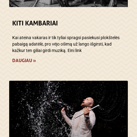
KITI KAMBARIAI
Kai ateina vakaras ir tik tyliai spragsi pasiekusi plokštelės
pabaigą adatėlė, pro vėjo ošimą už lango išgirsti, kad
kažkur ten giliai girdi muziką. Eini link
DAUGIAU »