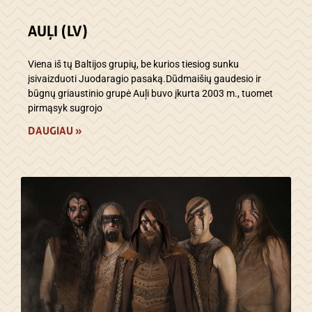
AUĻI (LV)
Viena iš tų Baltijos grupių, be kurios tiesiog sunku
įsivaizduoti Juodaragio pasaką.Dūdmaišių gaudesio ir
būgnų griaustinio grupė Auļi buvo įkurta 2003 m., tuomet
pirmąsyk sugrojo
DAUGIAU »