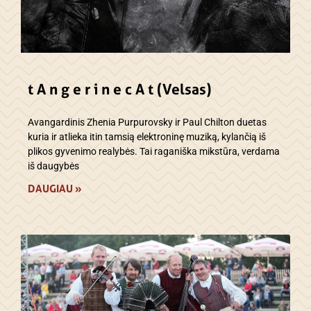
t A n g e r i n e c A t (Velsas)
Avangardinis Zhenia Purpurovsky ir Paul Chilton duetas
kuria ir atlieka itin tamsią elektroninę muziką, kylančią iš
plikos gyvenimo realybės. Tai raganiška mikstūra, verdama
iš daugybės
DAUGIAU »