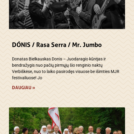
DÓNIS / Rasa Serra / Mr. Jumbo
Donatas Bielkauskas Donis – Juodaragio kūrėjas ir
bendražygis nuo pačių pirmųjų šio renginio naktų
Verbiškėse, nuo to laiko pasirodęs visuose be išimties MJR
festivaliuose! Jo
DAUGIAU »