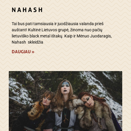
N A H A S H
Tai bus pati tamsiausia ir juodžiausia valanda prieš
auštant! Kultinė Lietuvos grupė, žinoma nuo pačių
lietuviško black metal ištakų. Kaip ir Mėnuo Juodaragis,
Nahash skleidžia
DAUGIAU »