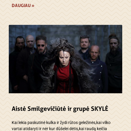
DAUGIAU »
Aistė Smilgevičiūtė ir grupė SKYLĖ
Kai lekia paskutinė kulka ir žydi rūtos geležinės,kai vilko
vartai atidaryti ir nėr kur dūšelei dėtis,kai raudą keičia