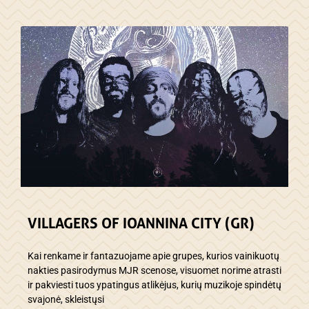
VILLAGERS OF IOANNINA CITY (GR)
Kai renkame ir fantazuojame apie grupes, kurios vainikuotų
nakties pasirodymus MJR scenose, visuomet norime atrasti
ir pakviesti tuos ypatingus atlikėjus, kurių muzikoje spindėtų
svajonė, skleistųsi