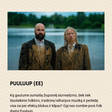
PUULUUP (EE)
Ką gautume sumaišę žiupsnelį siurrealizmo, šiek tiek
šiuolaikinio folkloro, tradicinę talharpos muziką ir perleidę
visa tai per efektų blokus ir kilpas? Ogi neo-zombie-post-folk
duetą Puuluup