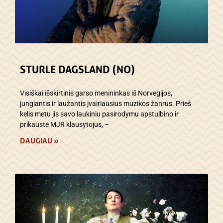
STURLE DAGSLAND (NO)
Visiškai išskirtinis garso menininkas iš Norvegijos,
jungiantis ir laužantis įvairiausius muzikos žanrus. Prieš
kelis metu jis savo laukiniu pasirodymu apstulbino ir
prikaustė MJR klausytojus, –
DAUGIAU »