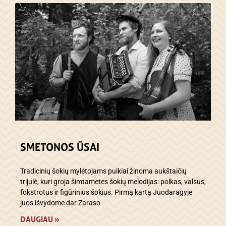
SMETONOS ŪSAI
Tradicinių šokių mylėtojams puikiai žinoma aukštaičių
trijulė, kuri groja šimtametes šokių melodijas: polkas, valsus,
fokstrotus ir figūrinius šokius. Pirmą kartą Juodaragyje
juos išvydome dar Zaraso
DAUGIAU »