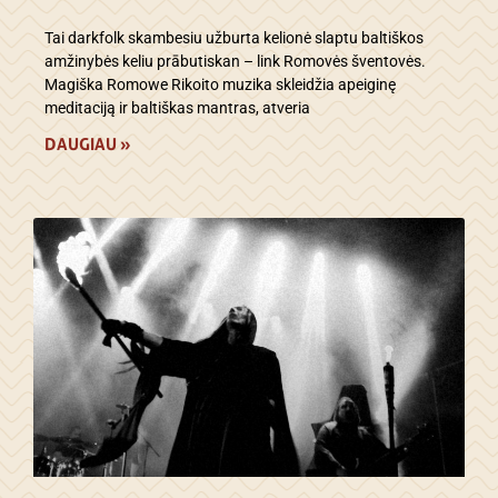
Tai darkfolk skambesiu užburta kelionė slaptu baltiškos
amžinybės keliu prābutiskan – link Romovės šventovės.
Magiška Romowe Rikoito muzika skleidžia apeiginę
meditaciją ir baltiškas mantras, atveria
DAUGIAU »