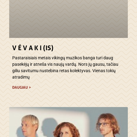
V É V A K I (IS)
Pastaraisiais metais vikingų muzikos banga turi daug
pasekėjų ir atneša vis naujų vardų. Nors jų gausu, tačiau
giliu savitumu nustebina retas kolektyvas. Vienas tokių
atradimų
DAUGIAU >