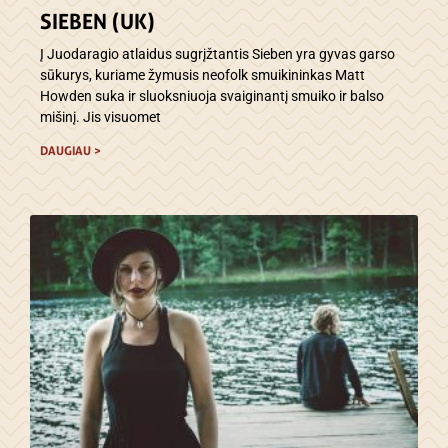
SIEBEN (UK)
Į Juodaragio atlaidus sugrįžtantis Sieben yra gyvas garso
sūkurys, kuriame žymusis neofolk smuikininkas Matt
Howden suka ir sluoksniuoja svaiginantį smuiko ir balso
mišinį. Jis visuomet
DAUGIAU >