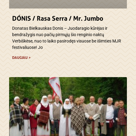
DÓNIS / Rasa Serra / Mr. Jumbo
Donatas Bielkauskas Donis – Juodaragio kūrėjas ir
bendražygis nuo pačių pirmųjų šio renginio naktų
Verbiškėse, nuo to laiko pasirodęs visuose be išimties MJR
festivaliuose! Jo
DAUGIAU >