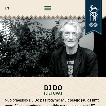
EN
DJ DO
(LIETUVA)
Nuo praėjusio DJ Do pasirodymo MJR praėjo jau dešimt
metų. Viena pagrindinių jo veiklų per tą laiką buvo LRT