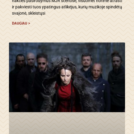
nakties pasirodymus MJR scenose, visuomet norime atrasti
ir pakviesti tuos ypatingus atlikėjus, kurių muzikoje spindėtų
svajonė, skleistųsi
DAUGIAU >