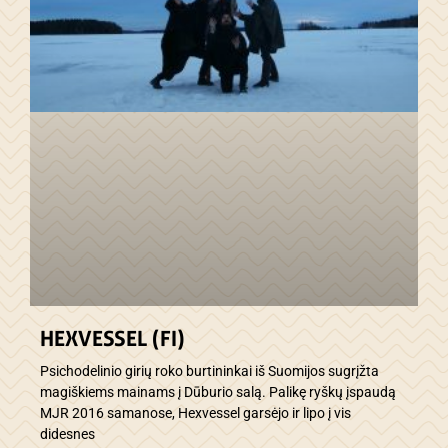
HEXVESSEL (FI)
Psichodelinio girių roko burtininkai iš Suomijos sugrįžta
magiškiems mainams į Dūburio salą. Palikę ryškų įspaudą
MJR 2016 samanose, Hexvessel garsėjo ir lipo į vis
didesnes