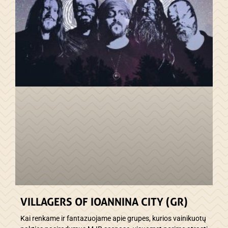
VILLAGERS OF IOANNINA CITY (GR)
Kai renkame ir fantazuojame apie grupes, kurios vainikuotų