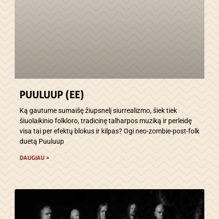
PUULUUP (EE)
Ką gautume sumaišę žiupsnelį siurrealizmo, šiek tiek
šiuolaikinio folkloro, tradicinę talharpos muziką ir perleidę
visa tai per efektų blokus ir kilpas? Ogi neo-zombie-post-folk
duetą Puuluup
DAUGIAU >