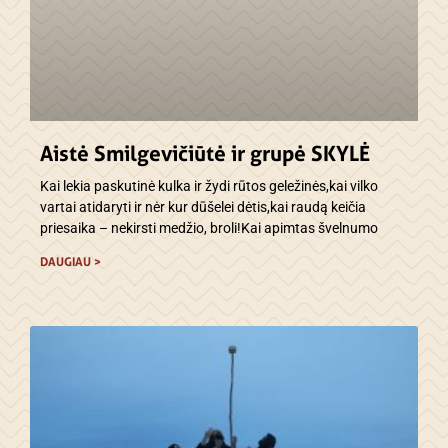
Aistė Smilgevičiūtė ir grupė SKYLĖ
Kai lekia paskutinė kulka ir žydi rūtos geležinės,kai vilko
vartai atidaryti ir nėr kur dūšelei dėtis,kai raudą keičia
priesaika – nekirsti medžio, broli!Kai apimtas švelnumo
DAUGIAU >