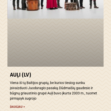
AUĻI (LV)
Viena iš tų Baltijos grupių, be kurios tiesiog sunku
įsivaizduoti Juodaragio pasaką.Dūdmaišių gaudesio ir
būgnų griaustinio grupė Auļi buvo įkurta 2003 m., tuomet
pirmąsyk sugrojo
DAUGIAU >