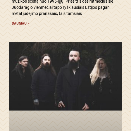
muzikos sceną nuo 1995-ųjų. Prieš tris dešimtmečius šie
Juodaragio vienmečiai tapo ryškiausiais Estijos pagan
metal judėjimo pranašais, tais tamsiais
DAUGIAU >