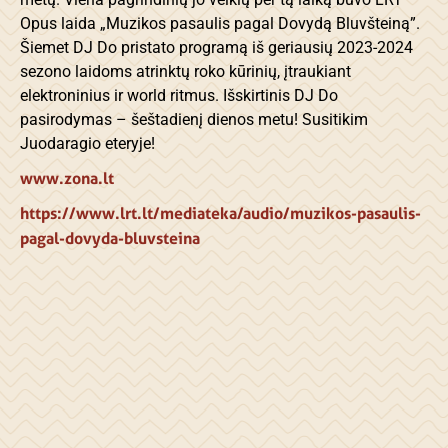
Opus laida „Muzikos pasaulis pagal Dovydą Bluvšteiną”.
Šiemet DJ Do pristato programą iš geriausių 2023-2024
sezono laidoms atrinktų roko kūrinių, įtraukiant
elektroninius ir world ritmus. Išskirtinis DJ Do
pasirodymas – šeštadienį dienos metu! Susitikim
Juodaragio eteryje!
www.zona.lt
https://www.lrt.lt/mediateka/audio/muzikos-pasaulis-
pagal-dovyda-bluvsteina