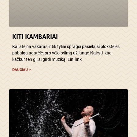
KITI KAMBARIAI
Kai ateina vakaras ir tik tyliai spragsi pasiekusi plokštelės
pabaigą adatėlė, pro vėjo ošimą už lango išgirsti, kad
kažkur ten giliai girdi muziką. Eini link
DAUGIAU >