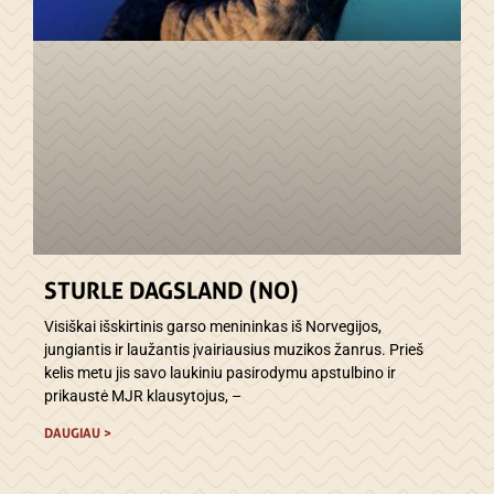
STURLE DAGSLAND (NO)
Visiškai išskirtinis garso menininkas iš Norvegijos,
jungiantis ir laužantis įvairiausius muzikos žanrus. Prieš
kelis metu jis savo laukiniu pasirodymu apstulbino ir
prikaustė MJR klausytojus, –
DAUGIAU >