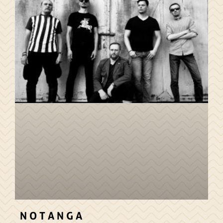
N O T A N G A