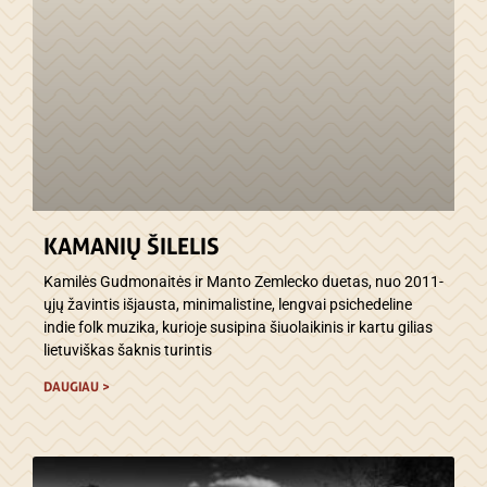
KAMANIŲ ŠILELIS
Kamilės Gudmonaitės ir Manto Zemlecko duetas, nuo 2011-
ųjų žavintis išjausta, minimalistine, lengvai psichedeline
indie folk muzika, kurioje susipina šiuolaikinis ir kartu gilias
lietuviškas šaknis turintis
DAUGIAU >