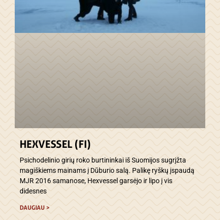
HEXVESSEL (FI)
Psichodelinio girių roko burtininkai iš Suomijos sugrįžta
magiškiems mainams į Dūburio salą. Palikę ryškų įspaudą
MJR 2016 samanose, Hexvessel garsėjo ir lipo į vis
didesnes
DAUGIAU >