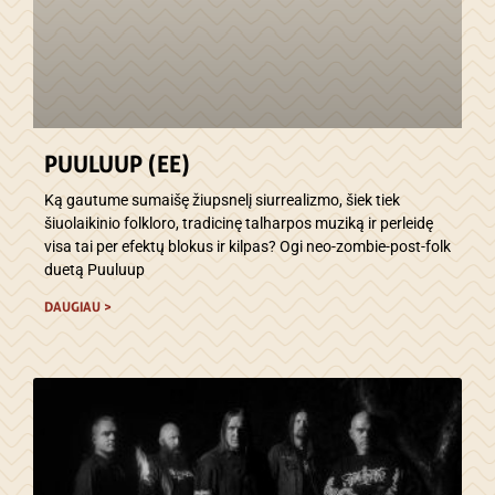
PUULUUP (EE)
Ką gautume sumaišę žiupsnelį siurrealizmo, šiek tiek
šiuolaikinio folkloro, tradicinę talharpos muziką ir perleidę
visa tai per efektų blokus ir kilpas? Ogi neo-zombie-post-folk
duetą Puuluup
DAUGIAU >