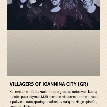
VILLAGERS OF IOANNINA CITY (GR)
Kai renkame ir fantazuojame apie grupes, kurios vainikuotų
nakties pasirodymus MJR scenose, visuomet norime atrasti
ir pakviesti tuos ypatingus atlikėjus, kurių muzikoje spindėtų
svajonė, skleistųsi