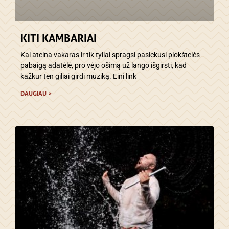
KITI KAMBARIAI
Kai ateina vakaras ir tik tyliai spragsi pasiekusi plokštelės
pabaigą adatėlė, pro vėjo ošimą už lango išgirsti, kad
kažkur ten giliai girdi muziką. Eini link
DAUGIAU >