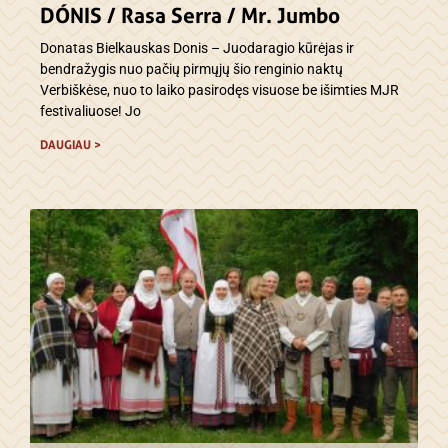
DÓNIS / Rasa Serra / Mr. Jumbo
Donatas Bielkauskas Donis – Juodaragio kūrėjas ir
bendražygis nuo pačių pirmųjų šio renginio naktų
Verbiškėse, nuo to laiko pasirodęs visuose be išimties MJR
festivaliuose! Jo
DAUGIAU >