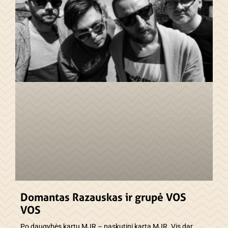
Domantas Razauskas ir grupė VOS
VOS
Po daugybės kartų MJR – paskutinį kartą MJR. Vis dar