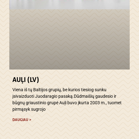
AUĻI (LV)
Viena iš tų Baltijos grupių, be kurios tiesiog sunku
įsivaizduoti Juodaragio pasaką.Dūdmaišių gaudesio ir
būgnų griaustinio grupė Auļi buvo įkurta 2003 m., tuomet
pirmąsyk sugrojo
DAUGIAU >