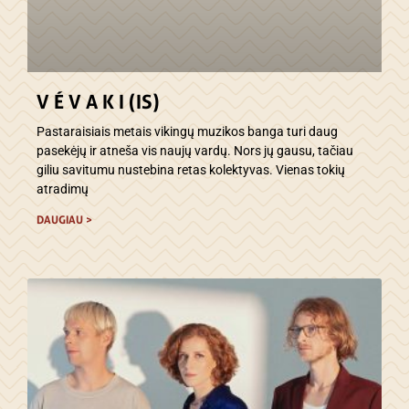
V É V A K I (IS)
Pastaraisiais metais vikingų muzikos banga turi daug
pasekėjų ir atneša vis naujų vardų. Nors jų gausu, tačiau
giliu savitumu nustebina retas kolektyvas. Vienas tokių
atradimų
DAUGIAU >