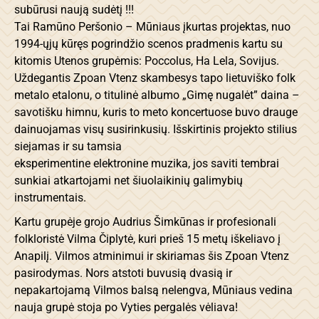
subūrusi naują sudėtį !!!
Tai Ramūno Peršonio – Mūniaus įkurtas projektas, nuo
1994-ųjų kūręs pogrindžio scenos pradmenis kartu su
kitomis Utenos grupėmis: Poccolus, Ha Lela, Sovijus.
Uždegantis Zpoan Vtenz skambesys tapo lietuviško folk
metalo etalonu, o titulinė albumo „Gimę nugalėt” daina –
savotišku himnu, kuris to meto koncertuose buvo drauge
dainuojamas visų susirinkusių. Išskirtinis projekto stilius
siejamas ir su tamsia
eksperimentine elektronine muzika, jos saviti tembrai
sunkiai atkartojami net šiuolaikinių galimybių
instrumentais.
Kartu grupėje grojo Audrius Šimkūnas ir profesionali
folkloristė Vilma Čiplytė, kuri prieš 15 metų iškeliavo į
Anapilį. Vilmos atminimui ir skiriamas šis Zpoan Vtenz
pasirodymas. Nors atstoti buvusią dvasią ir
nepakartojamą Vilmos balsą nelengva, Mūniaus vedina
nauja grupė stoja po Vyties pergalės vėliava!