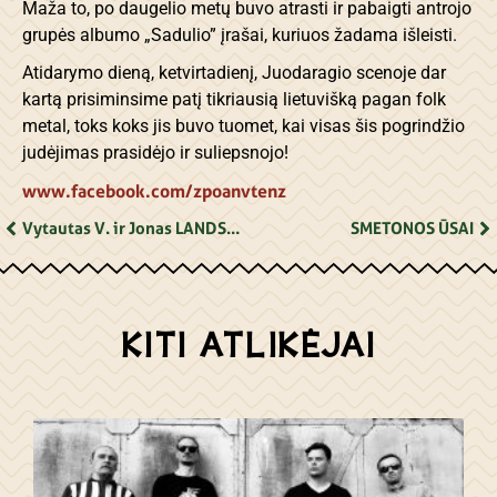
Maža to, po daugelio metų buvo atrasti ir pabaigti antrojo
grupės albumo „Sadulio” įrašai, kuriuos žadama išleisti.
Atidarymo dieną, ketvirtadienį, Juodaragio scenoje dar
kartą prisiminsime patį tikriausią lietuvišką pagan folk
metal, toks koks jis buvo tuomet, kai visas šis pogrindžio
judėjimas prasidėjo ir suliepsnojo!
www.facebook.com/zpoanvtenz
Vytautas V. ir Jonas LANDSBERGIAI
SMETONOS ŪSAI
KITI ATLIKĖJAI