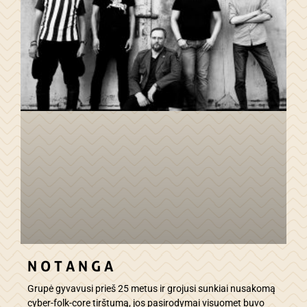
N O T A N G A
Grupė gyvavusi prieš 25 metus ir grojusi sunkiai nusakomą
cyber-folk-core tirštumą, jos pasirodymai visuomet buvo