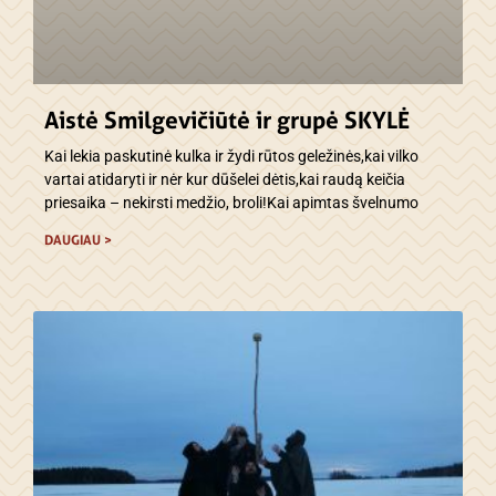
Aistė Smilgevičiūtė ir grupė SKYLĖ
Kai lekia paskutinė kulka ir žydi rūtos geležinės,kai vilko
vartai atidaryti ir nėr kur dūšelei dėtis,kai raudą keičia
priesaika – nekirsti medžio, broli!Kai apimtas švelnumo
DAUGIAU >