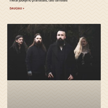
metal judėjimo pranašais, tais tamsiais
DAUGIAU >