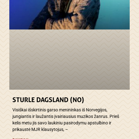
STURLE DAGSLAND (NO)
Visiškai išskirtinis garso menininkas iš Norvegijos,
jungiantis ir laužantis įvairiausius muzikos žanrus. Prieš
kelis metu jis savo laukiniu pasirodymu apstulbino ir
prikaustė MJR klausytojus, –