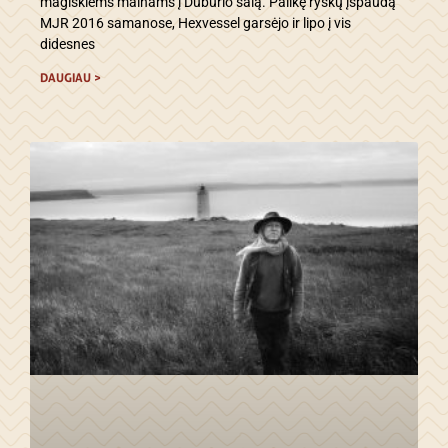
magiškiems mainams į Dūburio salą. Palikę ryškų įspaudą
MJR 2016 samanose, Hexvessel garsėjo ir lipo į vis
didesnes
DAUGIAU >