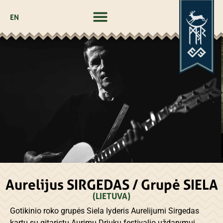
EN
Aurelijus SIRGEDAS / Grupė SIELA
(LIETUVA)
Gotikinio roko grupės Siela lyderis Aurelijumi Sirgedas
kartu su gitaristu Aurimu Driuku festivalio uždarymui