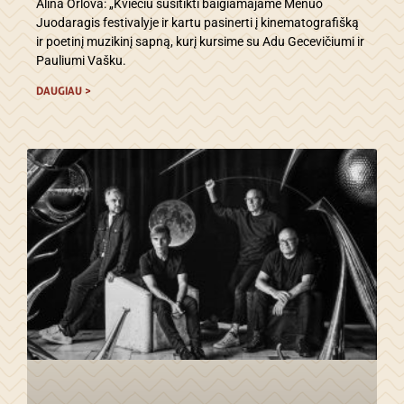
Alina Orlova: „Kviečiu susitikti baigiamajame Mėnuo
Juodaragis festivalyje ir kartu pasinerti į kinematografišką
ir poetinį muzikinį sapną, kurį kursime su Adu Gecevičiumi ir
Pauliumi Vašku.
DAUGIAU >