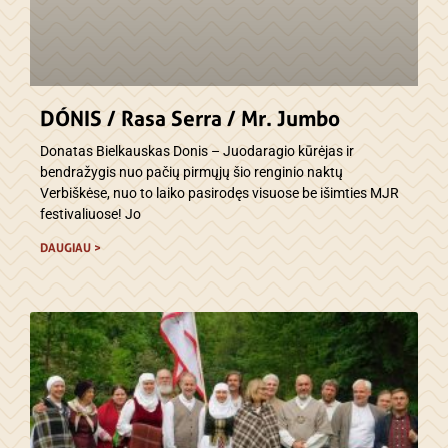
DÓNIS / Rasa Serra / Mr. Jumbo
Donatas Bielkauskas Donis – Juodaragio kūrėjas ir
bendražygis nuo pačių pirmųjų šio renginio naktų
Verbiškėse, nuo to laiko pasirodęs visuose be išimties MJR
festivaliuose! Jo
DAUGIAU >