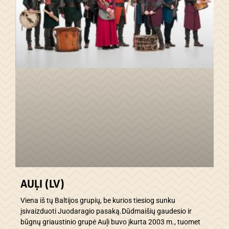
AUĻI (LV)
Viena iš tų Baltijos grupių, be kurios tiesiog sunku
įsivaizduoti Juodaragio pasaką.Dūdmaišių gaudesio ir
būgnų griaustinio grupė Auļi buvo įkurta 2003 m., tuomet