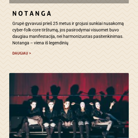
N O T A N G A
Grupė gyvavusi prieš 25 metus ir grojusi sunkiai nusakomą
cyber-folk-core tirštumą, jos pasirodymai visuomet buvo
daugiau manifestacija, nei harmonizuotas pasitenkinimas.
Notanga – viena iš legendinių
DAUGIAU >