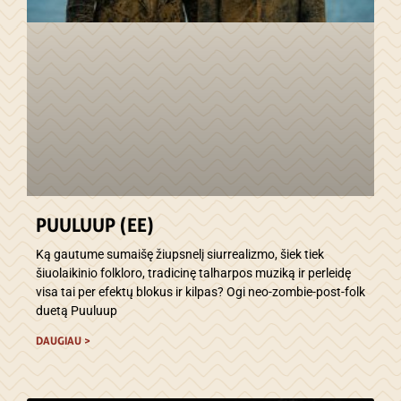
PUULUUP (EE)
Ką gautume sumaišę žiupsnelį siurrealizmo, šiek tiek
šiuolaikinio folkloro, tradicinę talharpos muziką ir perleidę
visa tai per efektų blokus ir kilpas? Ogi neo-zombie-post-folk
duetą Puuluup
DAUGIAU >