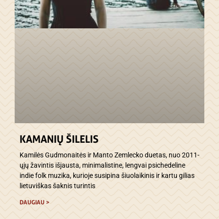
KAMANIŲ ŠILELIS
Kamilės Gudmonaitės ir Manto Zemlecko duetas, nuo 2011-
ųjų žavintis išjausta, minimalistine, lengvai psichedeline
indie folk muzika, kurioje susipina šiuolaikinis ir kartu gilias
lietuviškas šaknis turintis
DAUGIAU >