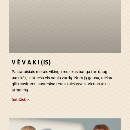
V É V A K I (IS)
Pastaraisiais metais vikingų muzikos banga turi daug
pasekėjų ir atneša vis naujų vardų. Nors jų gausu, tačiau
giliu savitumu nustebina retas kolektyvas. Vienas tokių
atradimų
DAUGIAU >