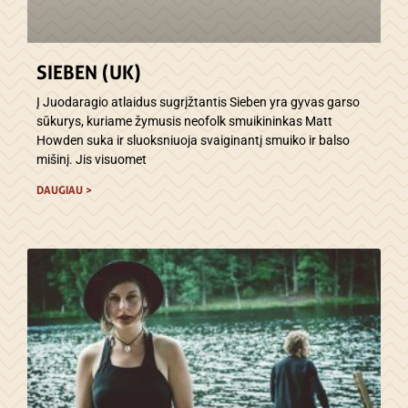
SIEBEN (UK)
Į Juodaragio atlaidus sugrįžtantis Sieben yra gyvas garso
sūkurys, kuriame žymusis neofolk smuikininkas Matt
Howden suka ir sluoksniuoja svaiginantį smuiko ir balso
mišinį. Jis visuomet
DAUGIAU >