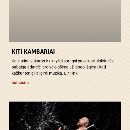
KITI KAMBARIAI
Kai ateina vakaras ir tik tyliai spragsi pasiekusi plokštelės
pabaigą adatėlė, pro vėjo ošimą už lango išgirsti, kad
kažkur ten giliai girdi muziką. Eini link
DAUGIAU >