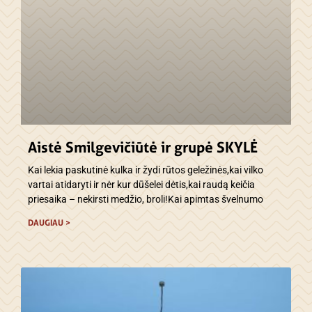
Aistė Smilgevičiūtė ir grupė SKYLĖ
Kai lekia paskutinė kulka ir žydi rūtos geležinės,kai vilko
vartai atidaryti ir nėr kur dūšelei dėtis,kai raudą keičia
priesaika – nekirsti medžio, broli!Kai apimtas švelnumo
DAUGIAU >