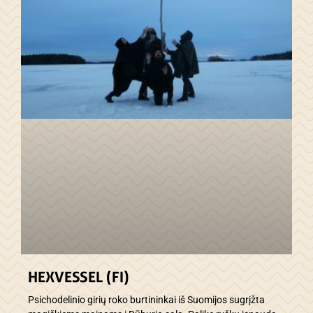
HEXVESSEL (FI)
Psichodelinio girių roko burtininkai iš Suomijos sugrįžta