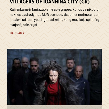
VILLAGERS OF IOANNINA CITY (GR)
Kai renkame ir fantazuojame apie grupes, kurios vainikuotų
nakties pasirodymus MJR scenose, visuomet norime atrasti
ir pakviesti tuos ypatingus atlikėjus, kurių muzikoje spindėtų
svajonė, skleistųsi
DAUGIAU >